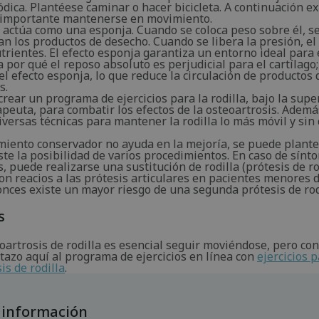
dica. Plantéese caminar o hacer bicicleta. A continuación e
 importante mantenerse en movimiento.
go actúa como una esponja. Cuando se coloca peso sobre él, 
an los productos de desecho. Cuando se libera la presión, el 
rientes. El efecto esponja garantiza un entorno ideal para e
a por qué el reposo absoluto es perjudicial para el cartílago;
l efecto esponja, lo que reduce la circulación de productos
s.
crear un programa de ejercicios para la rodilla, bajo la supe
apeuta, para combatir los efectos de la osteoartrosis. Adem
iversas técnicas para mantener la rodilla lo más móvil y sin
amiento conservador no ayuda en la mejoría, se puede plante
iste la posibilidad de varios procedimientos. En caso de sín
s, puede realizarse una sustitución de rodilla (prótesis de ro
on reacios a las prótesis articulares en pacientes menores 
onces existe un mayor riesgo de una segunda prótesis de ro
s
oartrosis de rodilla es esencial seguir moviéndose, pero con
tazo aquí al programa de ejercicios en línea con
ejercicios p
is de rodilla
.
 información