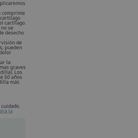
xplicaremos
se comprime
cartílago
l cartílago.
 no se
 de desecho
rvisión de
ás, pueden
 dolor
ar la
tomas graves
dilla). Los
de 50 años
dilla más
 cuidado.
ara la