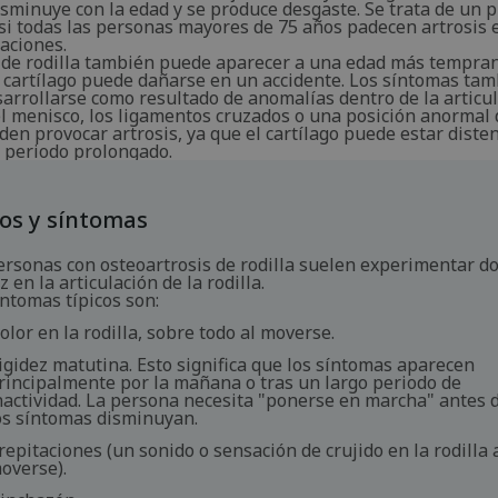
isminuye con la edad y se produce desgaste. Se trata de un 
asi todas las personas mayores de 75 años padecen artrosis 
aciones.
s de rodilla también puede aparecer a una edad más tempran
l cartílago puede dañarse en un accidente. Los síntomas ta
arrollarse como resultado de anomalías dentro de la articul
l menisco, los ligamentos cruzados o una posición anormal 
en provocar artrosis, ya que el cartílago puede estar diste
 periodo prolongado.
os y síntomas
ersonas con osteoartrosis de rodilla suelen experimentar do
z en la articulación de la rodilla.
íntomas típicos son:
olor en la rodilla, sobre todo al moverse.
igidez matutina. Esto significa que los síntomas aparecen
rincipalmente por la mañana o tras un largo periodo de
nactividad. La persona necesita "ponerse en marcha" antes 
os síntomas disminuyan.
repitaciones (un sonido o sensación de crujido en la rodilla 
overse).