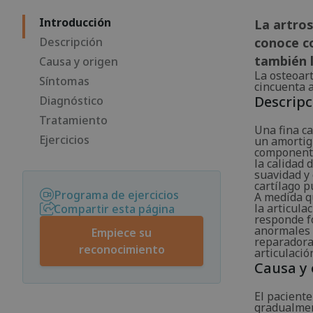
Introducción
La artros
Descripción
conoce co
también 
Causa y origen
La osteoar
Síntomas
cincuenta 
Descripc
Diagnóstico
Tratamiento
Una fina ca
Ejercicios
un amortig
componentes
la calidad 
suavidad y 
cartílago p
Programa de ejercicios
A medida q
la articula
Compartir esta página
responde f
anormales a
Empiece su
reparadora 
reconocimiento
articulació
Causa y 
El paciente
gradualmen