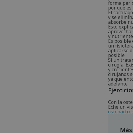
forma perió
por qué es
El cartíla
y se elimin
absorbe nut
Esto explic
aprovecha e
y nutriente
Es posible 
un fisioter
aplicarse d
posible.
Si un trat
cirugía. Ex
y creciente
cirujanos s
ya que ent
adelante.
Ejercicio
Con la oste
Eche un vis
osteoartros
Más