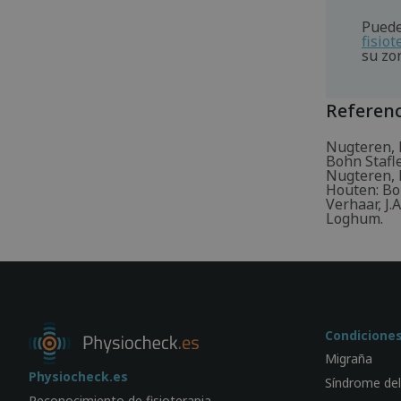
Puede
fisio
su zo
Referenc
Nugteren, K
Bohn Stafl
Nugteren, K
Houten: Bo
Verhaar, J.
Loghum.
Condicione
Migraña
Physiocheck.es
Síndrome del
Reconocimiento de fisioterapia