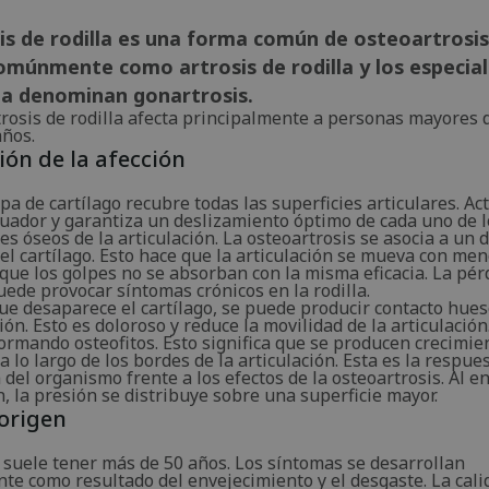
is de rodilla es una forma común de osteoartrosis
múnmente como artrosis de rodilla y los especial
la denominan gonartrosis.
trosis de rodilla afecta principalmente a personas mayores 
años.
ión de la afección
pa de cartílago recubre todas las superficies articulares. A
uador y garantiza un deslizamiento óptimo de cada uno de l
 óseos de la articulación. La osteoartrosis se asocia a un 
del cartílago. Esto hace que la articulación se mueva con me
que los golpes no se absorban con la misma eficacia. La pér
uede provocar síntomas crónicos en la rodilla.
ue desaparece el cartílago, se puede producir contacto hue
ción. Esto es doloroso y reduce la movilidad de la articulación
ormando osteofitos. Esto significa que se producen crecimie
 lo largo de los bordes de la articulación. Esta es la respue
del organismo frente a los efectos de la osteoartrosis. Al e
n, la presión se distribuye sobre una superficie mayor.
origen
 suele tener más de 50 años. Los síntomas se desarrollan
te como resultado del envejecimiento y el desgaste. La cali