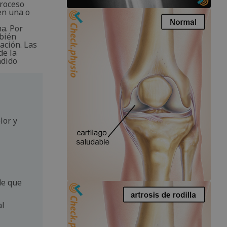
proceso
en una o
a. Por
mbién
ación. Las
de la
ndido
lor y
de que
al