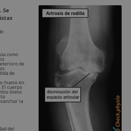
. Se
istas
de
ctúa como
os
deterioro de
nos
dida de
so-hueso en
. El cuerpo
ntos óseos
sta
nsanchar la
dad del