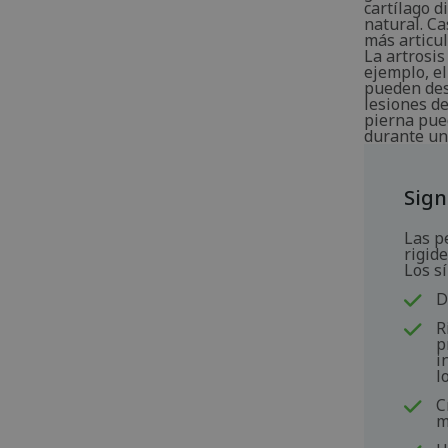
cartílago d
natural. C
más articul
La artrosi
ejemplo, e
pueden des
lesiones de
pierna pued
durante un
Sign
Las p
rigide
Los s
D
R
p
i
l
C
m