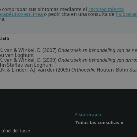
 comprobar sus síntomas mediante el
reconocimiento
terapéutico en línea
o pedir cita en una consulta de
fisiotera
na.
ias
. van & Winkel, D. (2007)
Onderzoek en behandeling van de h
eu van Loghum.
. van & Winkel, D. (2009)
Onderzoek en behandeling van artrose
hn Stafleu van Loghum.
A.N. & Linden, A.J. van der (2005)
Orthopedie
Houten: Bohn Sta
s
Fisioterapia
Todas las consultas »
 túnel del tarso