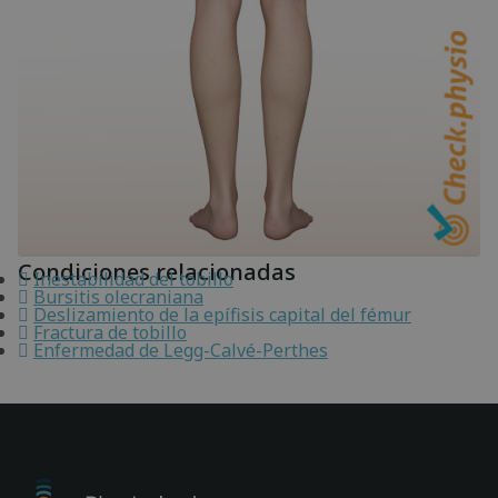
Condiciones relacionadas
Inestabilidad del tobillo
Bursitis olecraniana
Deslizamiento de la epífisis capital del fémur
Fractura de tobillo
Enfermedad de Legg-Calvé-Perthes