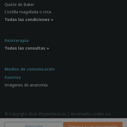
Quiste de Baker
Costilla magullada o rota
Todas las condiciones »
Fisioterapia
Todas las consultas »
Medios de comunicación
Fuentes
Imágenes de anatomía
© Copyright 2026 Physiocheck.es | Reservados todos los
derechos |
Privacidad
| Diseño:
SWiF
Ejercicios
Empiece su reconocimiento