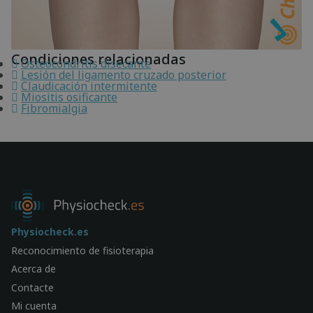
Condiciones relacionadas
Osteocondritis disecante
Lesión del ligamento cruzado posterior
Claudicación intermitente
Miositis osificante
Fibromialgia
Physiocheck.es
Reconocimiento de fisioterapia
Acerca de
Contacte
Mi cuenta