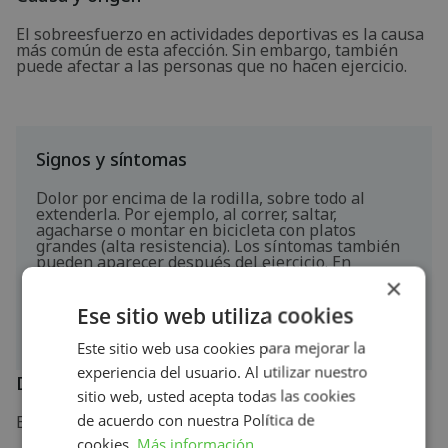
El sobreesfuerzo en actividades deportivas es la causa
más común de esta afección. Sin embargo, también
puede afectar a las personas que no hacen ejercicio.
Signos y síntomas
Dolor por encima de la rodilla, sobre todo al
extenderla. Por ejemplo, al correr, saltar,
agacharse o montar en bicicleta con platos
grandes (alta resistencia). Los síntomas también
pueden aparecer después del ejercicio. En
ocasiones, el dolor puede producirse al presionar
×
el tendón inflamado. También puede aparecer
calor localizado y/o hinchazón.
Ese sitio web utiliza cookies
Este sitio web usa cookies para mejorar la
experiencia del usuario. Al utilizar nuestro
Diagnóstico
sitio web, usted acepta todas las cookies
de acuerdo con nuestra Política de
El fisioterapeuta puede realizar el diagnóstico.
cookies.
Más información