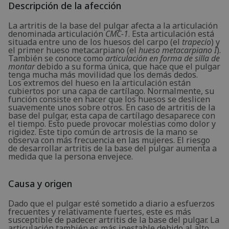
Descripción de la afección
La artritis de la base del pulgar afecta a la articulación
denominada articulación
CMC-1
. Esta articulación está
situada entre uno de los huesos del carpo (el
trapecio
) y
el primer hueso metacarpiano (el
hueso metacarpiano I
).
También se conoce como
articulación en forma de silla de
montar
debido a su forma única, que hace que el pulgar
tenga mucha más movilidad que los demás dedos.
Los extremos del hueso en la articulación están
cubiertos por una capa de cartílago. Normalmente, su
función consiste en hacer que los huesos se deslicen
suavemente unos sobre otros. En caso de artritis de la
base del pulgar, esta capa de cartílago desaparece con
el tiempo. Esto puede provocar molestias como dolor y
rigidez. Este tipo común de artrosis de la mano se
observa con más frecuencia en las mujeres. El riesgo
de desarrollar artritis de la base del pulgar aumenta a
medida que la persona envejece.
Causa y origen
Dado que el pulgar esté sometido a diario a esfuerzos
frecuentes y relativamente fuertes, este es más
susceptible de padecer artritis de la base del pulgar. La
articulación también es más inestable debido al alto