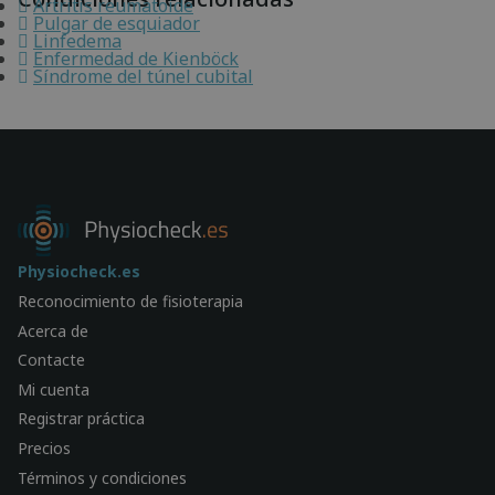
Artritis reumatoide
Pulgar de esquiador
Linfedema
Enfermedad de Kienböck
Síndrome del túnel cubital
Physiocheck.es
Reconocimiento de fisioterapia
Acerca de
Contacte
Mi cuenta
Registrar práctica
Precios
Términos y condiciones