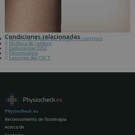
Condiciones relacionadas
Artritis de la base del pulgar o rizartrosis
Muñeca de remero
Deformidad DISI
Fibromialgia
Lesiones del CFCT
Physiocheck.es
Reconocimiento de fisioterapia
Acerca de