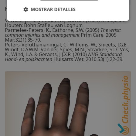
Referencias
MOSTRAR DETALLES
Verhaar, J.A.N. & Linden, A.J. van der (2005)
Orthopedie
Houten: Bohn Stafleu van Loghum.
Parmelee-Peters, K., Eathorne, S.W. (2005)
The wrist:
common injuries and management
Prim Care. 2005
Mar;32(1):35-70.
Peters-Veluthamaningal, C., Willems, W., Smeets, J.G.E.,
Windt, D.A.W.M. Van der, Spies, M.N., Strackee, S.D., Vos,
K., Wind, L.A. & Geraets, J.J.X.R. (2010)
NHG-Standaard.
Hand- en polsklachten
Huisarts Wet. 2010:53(1):22-39.