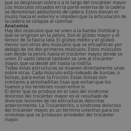
que se desplazan sobre o a lo largo del trocánter mayor.
Los músculos situados en la parte externa de la cadera
se denominan abductores de cadera. Estos elevan el
muslo hacia el exterior e impiden que la articulación de
la cadera se colapse al caminar.
Anatomía
Hay dos músculos que se unen a la banda iliotibial y
que se originan en la pelvis. Son el glúteo mayor y el
tensor de la fascia lata. El glúteo medio y el glúteo
menor son otros dos músculos que se encuentran por
debajo de los dos primeros músculos. Estos músculos
van desde la pelvis hasta el trocánter mayor, donde se
unen. El vasto lateral también se une al trocánter
mayor, que va desde allí hasta la rodilla.
Todas estas estructuras se mueven directamente unas
sobre otras. Cada músculo está rodeado de bursae, o
bolsas, para evitar la fricción. Estas bolsas son
similares a almohadillas lisas que evitan que los
huesos y los tendones rocen entre sí.
El dolor que se produce en el caso del síndrome
doloroso del trocánter mayor es el resultado de
diversas lesiones de las estructuras descritas
anteriormente. La Trocanteritis, o síndrome doloroso
del trocánter mayor, es un término colectivo para los
síntomas que se producen alrededor del trocánter
mayor.