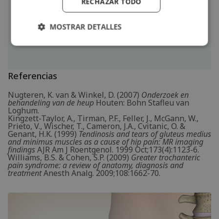
RECHAZAR TODO
Más información
Puede comprobar sus síntomas mediante el
MOSTRAR DETALLES
reconocimiento fisioterapéutico en línea
o pedir
cita en una consulta de
fisioterapia
de su zona.
Referencias
Nugteren, K. van & Winkel, D. (2007)
Onderzoek en
behandeling van de heup
Houten: Bohn Stafleu van
Loghum.
Kingzett-Taylor, A., Tirman, P.F., Feller, J., McGann, W.,
Prieto, V., Wischer, T., Cameron, J.A., Cvitanic, O. &
Genant, H.K. (1999)
Tendinosis and tears of gluteus medius
and minimus muscles as a cause of hip pain: MR imaging
findings
AJR Am J Roentgenol. 1999 Oct;173(4):1123-6.
Williams, B.S. & Cohen, S.P. (2009)
Greater trochanteric
pain syndrome: a review of anatomy, diagnosis and
treatment
Anesth Analg. 2009;108:1662-70.