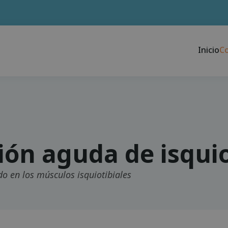
Inicio
C
ión aguda de isquio
o en los músculos isquiotibiales