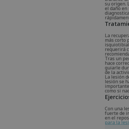
su origen.
el daño en 
diagnostica
rápidament
Tratami
La recuper
más corto 
isquiotibia
requerirá c
recomienda
Tras un per
hace correc
guiarle dur
de la activ
La lesión d
lesión se h
importante
como si na
Ejercicio
Con una le
fuerte de i
en el repos
para la les