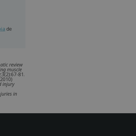
pia
de
atic review
ring muscle
3(2):67-81.
(2010)
 injury
uries in