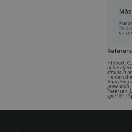
Más
Puede
fisio
su zo
Referenc
Hibbert, O.
of the effec
strains in o
Heiderscheit
Hamstring st
prevention
J
Petersen, J
sport
Br J S