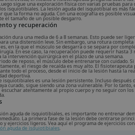
 Luego sigue una exploración física con varias pruebas para
los isquiotibiales. La lesión aguda del isquiotibial es más fác
r que la forma no aguda. Con una ecografía es posible visua
e el tamaño de un posible desgarro.
ento y recuperación
ación dura una media de 6 a 8 semanas. Esto puede ser lig
para una distensión leve. Sin embargo, una rotura completa
les, en la que el músculo se desgarra o se separa por comple
irugía. En ese caso, la recuperación puede requerir hasta 3
 la intervención quirúrgica en el plazo de una semana.
iodo de reposo, el músculo debe entrenarse con cuidado. Si
tamente, el riesgo de recaída es muy alto. El fisioterapeuta
ante todo el proceso, desde el inicio de la lesión hasta la r
idad deportiva.
e isquiotibiales es una lesión persistente. Incluso después 
aya curado, sigue siendo una zona vulnerable. Por lo tanto, 
 escuchar atentamente al propio cuerpo y no seguir con los
da.
s
sión aguda de isquiotibiales, es importante no entrenar de
nmediato. La primera fase de la lesión debe centrarse prin
o y ejercicios ligeros. Vea aquí el programa de ejercicios co
ión aguda de isquiotibiales
.