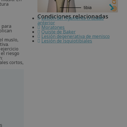
otura
Condiciones relacionadas
Lesión del ligamento cruzado
anterior
o para
Moratones
plican
Quiste de Baker
Lesión degenerativa de menisco
el muslo,
Lesión de isquiotibiales
tiva.
ejercicio
el riesgo
n:
ales cortos,
os