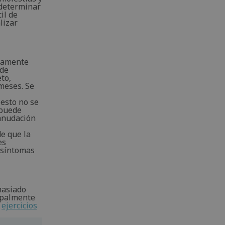
 determinar
il de
lizar
eramente
 de
to,
 meses. Se
 esto no se
 puede
eanudación
de que la
es
 síntomas
masiado
cipalmente
n
ejercicios