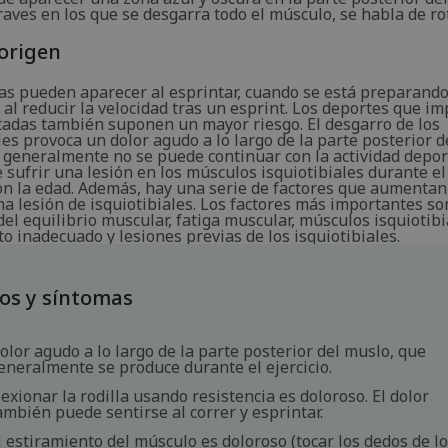
raves en los que se desgarra todo el músculo, se habla de r
origen
as pueden aparecer al esprintar, cuando se está preparand
 al reducir la velocidad tras un esprint. Los deportes que im
atadas también suponen un mayor riesgo. El desgarro de los
les provoca un dolor agudo a lo largo de la parte posterior d
l generalmente no se puede continuar con la actividad depor
e sufrir una lesión en los músculos isquiotibiales durante el 
n la edad. Además, hay una serie de factores que aumentan 
na lesión de isquiotibiales. Los factores más importantes so
del equilibrio muscular, fatiga muscular, músculos isquiotibi
o inadecuado y lesiones previas de los isquiotibiales.
os y síntomas
olor agudo a lo largo de la parte posterior del muslo, que
eneralmente se produce durante el ejercicio.
lexionar la rodilla usando resistencia es doloroso. El dolor
ambién puede sentirse al correr y esprintar.
l estiramiento del músculo es doloroso (tocar los dedos de l