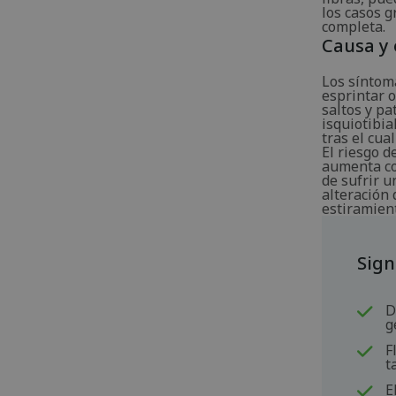
los casos g
completa.
Causa y 
Los síntom
esprintar o
saltos y p
isquiotibia
tras el cua
El riesgo d
aumenta co
de sufrir u
alteración 
estiramient
Sign
D
g
F
t
E