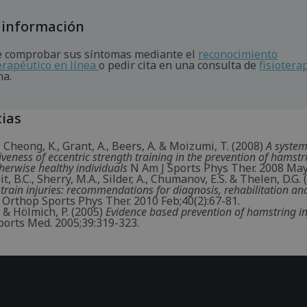
 información
 comprobar sus síntomas mediante el
reconocimiento
terapéutico en línea
o pedir cita en una consulta de
fisiotera
na.
ias
, Cheong, K., Grant, A., Beers, A. & Moizumi, T. (2008)
A system
tiveness of eccentric strength training in the prevention of hamst
therwise healthy individuals
N Am J Sports Phys Ther. 2008 May;
, B.C., Sherry, M.A., Silder, A., Chumanov, E.S. & Thelen, D.G. 
rain injuries: recommendations for diagnosis, rehabilitation and
 Orthop Sports Phys Ther. 2010 Feb;40(2):67-81.
. & Hölmich, P. (2005)
Evidence based prevention of hamstring inj
ports Med. 2005;39:319-323.