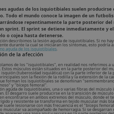
nes agudas de los isquiotibiales suelen producirse
cio. Todo el mundo conoce la imagen de un futbolis
garrándose repentinamente la parte posterior del
n sprint. El sprint se detiene inmediatamente y el
elo o cojea hasta detenerse.
ción describimos la lesión aguda de isquiotibiales. Si no ha
ente durante la cual se iniciaran los síntomas, esto podría 
 no aguda de los isquiotibiales
.
ión de la afección
lamos de los "isquiotibiales", en realidad nos referimos a 
 Estos músculos están situados en la parte posterior del mu
 isquión (tuberosidad isquiática) con la parte inferior de la 
rincipales son la flexión de la rodilla y la extensión de la ca
ue forman los isquiotibiales se denominan "semimembrano
noso" y "bíceps femoral".
ón aguda de isquiotibiales, una o varias fibras del músculo i
n. El desgarro suele producirse en la transición de músculo
en encontrarse en ambos extremos del músculo, donde el te
ígido y resistente se transforma en tejido muscular más bla
e suele lesionarse con más frecuencia es el "bíceps femoral
o muscular va acompañado de hemorragia. Si se desgarran
de aparecer una zona azul y oscura en la parte posterior de