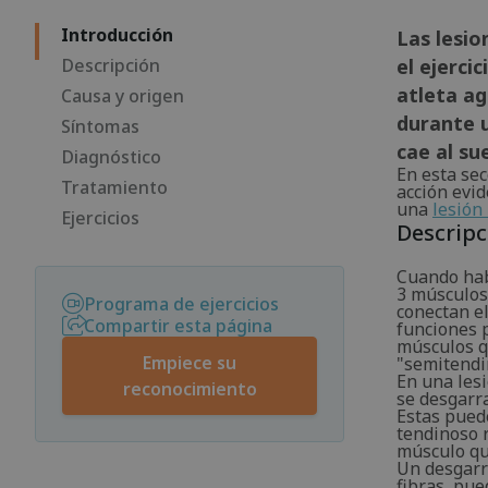
Introducción
Las lesio
Descripción
el ejerci
atleta a
Causa y origen
durante u
Síntomas
cae al su
Diagnóstico
En esta sec
Tratamiento
acción evid
una
lesión
Ejercicios
Descripc
Cuando hab
3 músculos.
Programa de ejercicios
conectan el
Compartir esta página
funciones p
músculos q
Empiece su
"semitendi
En una lesi
reconocimiento
se desgarra
Estas pued
tendinoso r
músculo qu
Un desgarr
fibras, pue