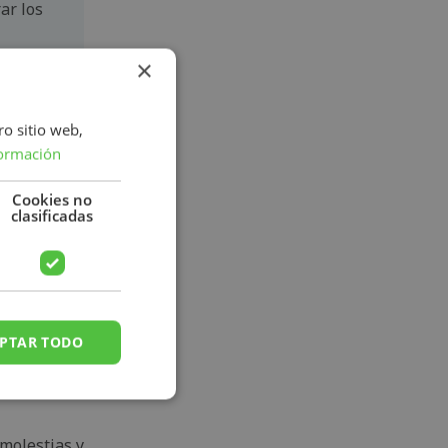
ar los
de que
×
ro sitio web,
ormación
ión de
Cookies no
clasificadas
 los
e esto
ra
 la
PTAR TODO
 molestias y