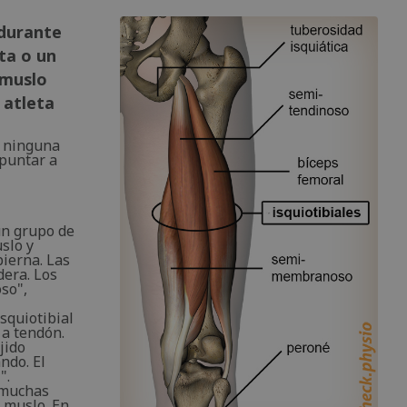
 durante
ta o un
 muslo
 atleta
y ninguna
apuntar a
un grupo de
slo y
pierna. Las
dera. Los
so",
squiotibial
 a tendón.
jido
ndo. El
".
 muchas
l muslo. En