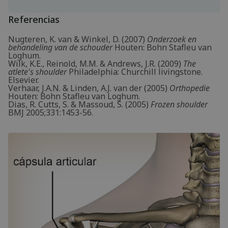
Referencias
Nugteren, K. van & Winkel, D. (2007)
Onderzoek en
behandeling van de schouder
Houten: Bohn Stafleu van
Loghum.
Wilk, K.E., Reinold, M.M. & Andrews, J.R. (2009)
The
atlete's shoulder
Philadelphia: Churchill livingstone.
Elsevier.
Verhaar, J.A.N. & Linden, A.J. van der (2005)
Orthopedie
Houten: Bohn Stafleu van Loghum.
Dias, R. Cutts, S. & Massoud, S. (2005)
Frozen shoulder
BMJ 2005;331:1453-56.