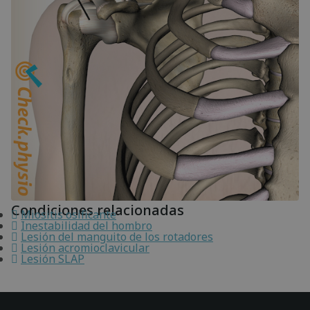
Condiciones relacionadas
Miositis osificante
Inestabilidad del hombro
Lesión del manguito de los rotadores
Lesión acromioclavicular
Lesión SLAP