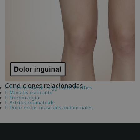
Condiciones relacionadas
Enfermedad de Legg-Calvé-Perthes
Miositis osificante
Fibromialgia
Artritis reumatoide
Dolor en los músculos abdominales