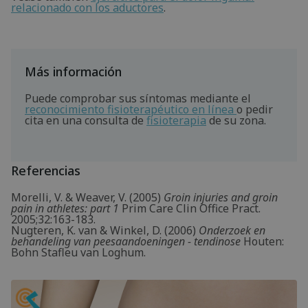
relacionado con los aductores
.
Más información
Puede comprobar sus síntomas mediante el
reconocimiento fisioterapéutico en línea
o pedir
cita en una consulta de
fisioterapia
de su zona.
Referencias
Morelli, V. & Weaver, V. (2005)
Groin injuries and groin
pain in athletes: part 1
Prim Care Clin Office Pract.
2005;32:163-183.
Nugteren, K. van & Winkel, D. (2006)
Onderzoek en
behandeling van peesaandoeningen - tendinose
Houten:
Bohn Stafleu van Loghum.