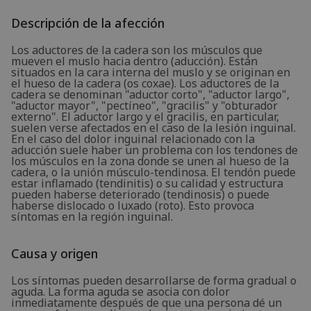
Descripción de la afección
Los aductores de la cadera son los músculos que
mueven el muslo hacia dentro (aducción). Están
situados en la cara interna del muslo y se originan en
el hueso de la cadera (os coxae). Los aductores de la
cadera se denominan "aductor corto", "aductor largo",
"aductor mayor", "pectíneo", "gracilis" y "obturador
externo". El aductor largo y el gracilis, en particular,
suelen verse afectados en el caso de la lesión inguinal.
En el caso del dolor inguinal relacionado con la
aducción suele haber un problema con los tendones de
los músculos en la zona donde se unen al hueso de la
cadera, o la unión músculo-tendinosa. El tendón puede
estar inflamado (tendinitis) o su calidad y estructura
pueden haberse deteriorado (tendinosis) o puede
haberse dislocado o luxado (roto). Esto provoca
síntomas en la región inguinal.
Causa y origen
Los síntomas pueden desarrollarse de forma gradual o
aguda. La forma aguda se asocia con dolor
inmediatamente después de que una persona dé un