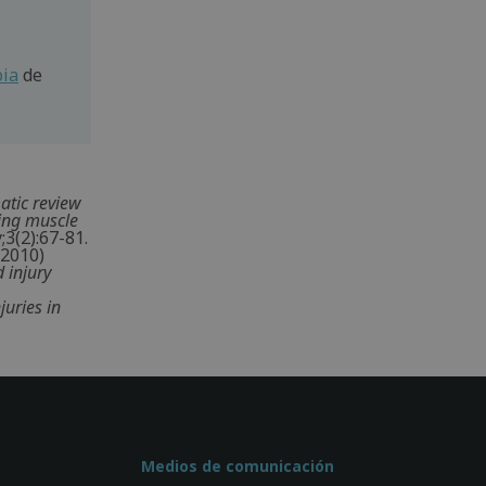
pia
de
atic review
ring muscle
3(2):67-81.
(2010)
 injury
uries in
Medios de comunicación