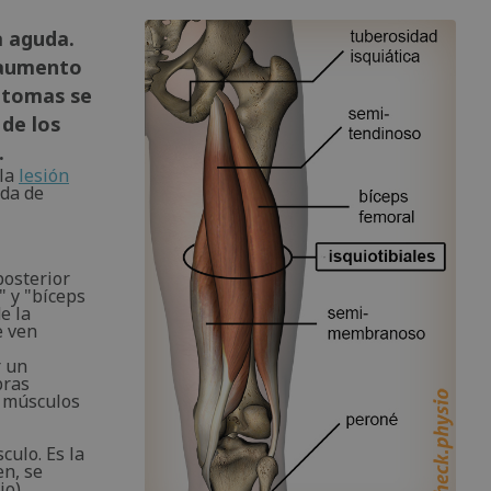
a aguda.
n aumento
íntomas se
de los
.
 la
lesión
uda de
posterior
 y "bíceps
e la
e ven
r un
bras
s músculos
ulo. Es la
en, se
jo).