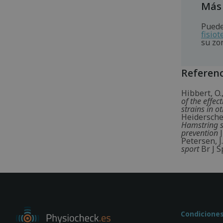
Más
Puede
fisio
su zo
Referenc
Hibbert, O.
of the effec
strains in o
Heiderscheit
Hamstring st
prevention
J
Petersen, J
sport
Br J S
Condicione