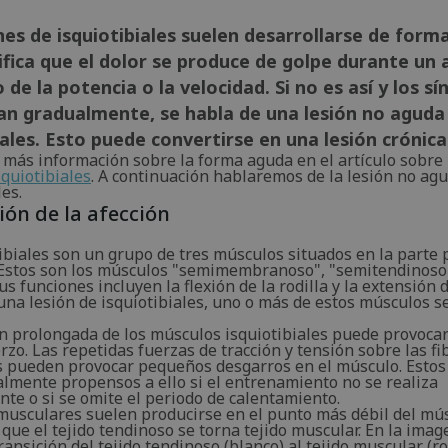
nes de isquiotibiales suelen desarrollarse de form
ifica que el dolor se produce de golpe durante u
 de la potencia o la velocidad. Si no es así y los s
an gradualmente, se habla de una lesión no aguda 
iales. Esto puede convertirse en una lesión crónica
 más información sobre la forma aguda en el artículo sobre
quiotibiales
. A continuación hablaremos de la lesión no ag
les.
ión de la afección
ibiales son un grupo de tres músculos situados en la parte 
 Estos son los músculos "semimembranoso", "semitendinoso"
us funciones incluyen la flexión de la rodilla y la extensión d
una lesión de isquiotibiales, uno o más de estos músculos s
n prolongada de los músculos isquiotibiales puede provoca
zo. Las repetidas fuerzas de tracción y tensión sobre las fi
 pueden provocar pequeños desgarros en el músculo. Esto
almente propensos a ello si el entrenamiento no se realiza
te o si se omite el periodo de calentamiento.
musculares suelen producirse en el punto más débil del músc
 que el tejido tendinoso se torna tejido muscular. En la imag
transición del tejido tendinoso (blanco) al tejido muscular (ro