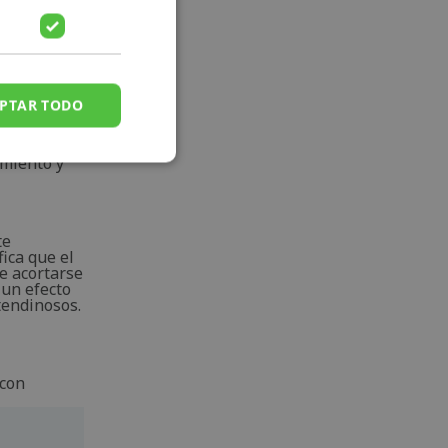
 los
e esto
PTAR TODO
que la forma
amiento y
te
fica que el
e acortarse
 un efecto
tendinosos.
 con