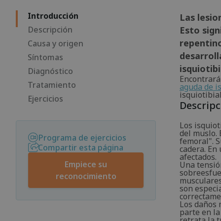
Introducción
Las lesio
Descripción
Esto sign
repentino
Causa y origen
desarroll
Síntomas
isquiotib
Diagnóstico
Encontrará
Tratamiento
aguda de is
isquiotibia
Ejercicios
Descripc
Los isquiot
del muslo.
Programa de ejercicios
femoral". S
Compartir esta página
cadera. En 
afectados.
Empiece su
Una tensió
sobreesfuer
reconocimiento
musculares
son especi
correctamen
Los daños 
parte en la
retrata la 