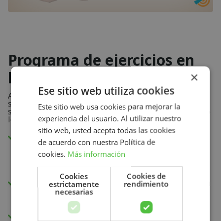
Programa de ejercicios en
línea
×
Ese sitio web utiliza cookies
Aprenderá qué ejercicios pueden mejorar sus
síntomas, cómo realizarlos y con qué frecuencia. Esto
Este sitio web usa cookies para mejorar la
significa que está seguro al 100% de que está haciendo
experiencia del usuario. Al utilizar nuestro
lo correcto.
sitio web, usted acepta todas las cookies
Puede ver los vídeos de instrucciones
de acuerdo con nuestra Política de
utilizando nuestra aplicación o su
cookies.
Más información
navegador de Internet.
Cookies
Cookies de
Tendrá nuevos ejercicios cada semana para
estrictamente
rendimiento
necesarias
mejorar su fuerza.
Mida su progreso y recuperación con