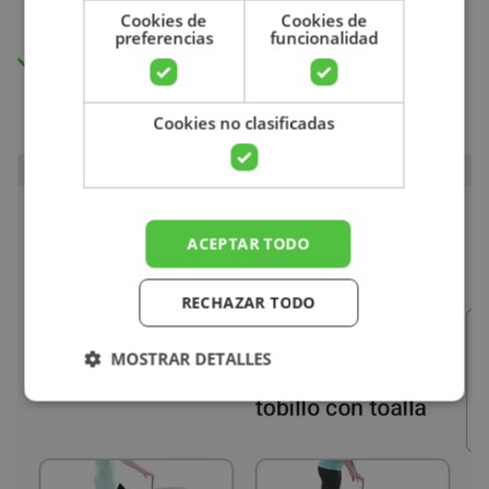
Buscar
nuestro indicador de puntuación del dolor.
Cookies de
Cookies de
preferencias
funcionalidad
Acceso ilimitado a los autodiagnósticos y a
todos los vídeos
Cookies no clasificadas
ACEPTAR TODO
RECHAZAR TODO
MOSTRAR DETALLES